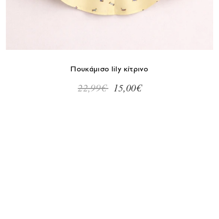
Μέγεθος
S/Μ
L/XL
Πουκάμισο lily κίτρινο
22,99€
15,00€