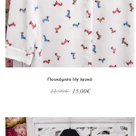
Μέγεθος
S/Μ
L/XL
Πουκάμισο lily λευκό
22,99€
15,00€