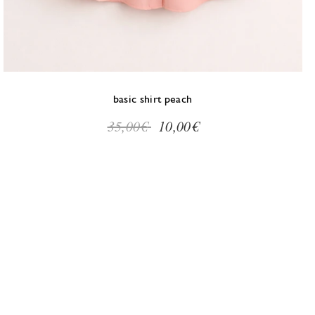
Μέγεθος
S/Μ
L/XL
basic shirt peach
35,00€
10,00€