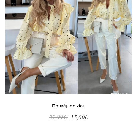
Μέγεθος
S
M
L
Πουκάμισο vice
29,99€
15,00€