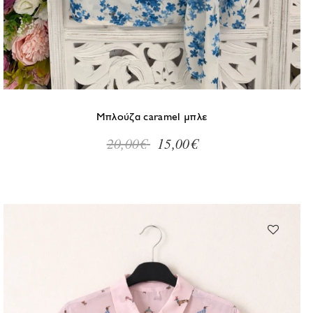
Μέγεθος
S
M
L
Μπλούζα caramel μπλε
20,00€
15,00€