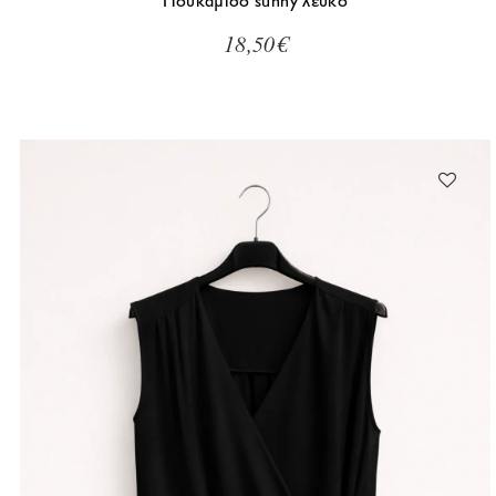
Πουκάμισο sunny λευκό
18,50€