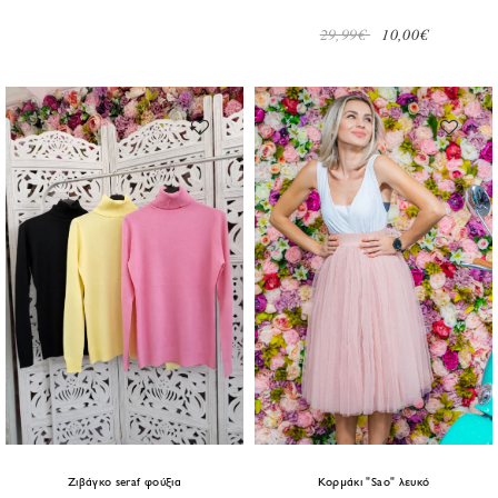
29,99€
10,00€
Ζιβάγκο seraf φούξια
Κορμάκι "Sao" λευκό